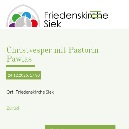
menu
Suchbegriffe
SUCHEN
Christvesper mit Pastorin
Pawlas
24.12.2025, 17:30
Ort: Friedenskirche Siek
Zurück