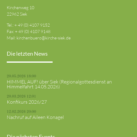
Kirchenweg 10
22962 Siek
Tel.: + 49 (0) 4107 9152
Fax: + 49 (0) 4107 9148
Mail:
kirchenbuero@kirche-siek.de
Die letzten News
20.05.2026 18:00
HIMMEL AUF! über Siek (Regionalgottesdienst an
Himmelfahrt 14.05.2026)
20.03.2026 12:01
Konfikurs 2026/27
12.02.2026 20:00
Nachruf auf Aileen Konagel
Die nächsten Events